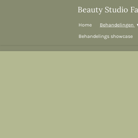
Ga
Beauty Studio F
direct
naar
Home
Behandelingen
de
Behandelings showcase
hoofdinhoud